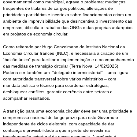
governamental como municipal, agrava o problema: mudanças
frequentes de titulares de cargos políticos, alterações de
prioridades partidárias e incerteza sobre financiamentos criam um
ambiente de imprevisibilidade que desincentiva o investimento das
empresas, dificulta o trabalho das ONGs e das próprias autarquias
em projetos de economia circular.
Como reiterado por Hugo Conzelmann do Instituto Nacional da
Economia Circular francês (INEC), é necessária a criação de um
“balcão único” para facilitar a implementação e o acompanhamento
das medidas de transição circular (Terra Nova, 14/02/2025).
Poderia ser também um “delegado interministerial” – uma figura
com autoridade transversal sobre vários ministérios – com
mandato político e técnico para coordenar estratégias,
desbloquear conflitos, garantir coerência entre setores e
acompanhar resultados.
A transição para uma economia circular deve ser uma prioridade e
compromisso nacional de longo prazo para este Governo e
independente de ciclos eleitorais, com capacidade de dar
confiança e previsibilidade a quem pretende investir na
transformação estrutural da nossa economia. A urgência é