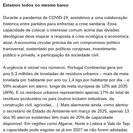
Estamos todos no mesmo barco
Durante a pandemia de COVID-19, assistimos a uma colaboração
histórica entre partidos para enfrentar a crise sanitária. Essa
capacidade de colocar o interesse comum acima das divisões
ideológicas deve inspirar a resposta à crise ecológica e económica
atual. A economia circular precisa de um compromisso político
transversal, sustentado por políticas corajosas, investimento
público e privado, e participação da sociedade civil.
A urgência é visível nos números. Portugal Continental gera por
ano 5,3 milhões de toneladas de resíduos urbanos – mais de meia
tonelada por habitante por ano ou 1,4 kgs por habitante por dia – e
59% acabam em aterro, longe da meta europeia de 10% até 2035
(APA). E os resíduos urbanos representem apenas 17% do total de
resíduos produzidos no país (outros incluem industriais, da
construção civil, agrícolas,…). Mais alarmante ainda, como alertou
o secretário de Estado do Ambiente em março de 2025, apenas 13
dos 35 aterros existentes têm mais de 20% de capacidade
disponível. Em regiões como Algarve, Norte e Lisboa e Vale do Tejo
a capacidade pode esgotar-se já em 2027 se não forem adotadas