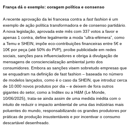
França dá o exemplo: coragem política e consenso
A recente aprovação da lei francesa contra a
fast fashion
é um
exemplo de ação política transformadora e de consenso partidário.
A nova legislação, aprovada este mês com 337 votos a favor e
apenas 1 contra, define legalmente a moda “ultra-efémera”, como
a Temu e SHEIN, impõe eco-contribuições financeiras entre 5€ e
10€ por peça (até 50% do PVP), proíbe publicidade em redes
sociais, sanções para influenciadores e obriga à divulgação de
mensagens de consciencialização ambiental junto dos
consumidores. Embora as sanções visem sobretudo empresas que
se enquadram na definição de fast fashion – baseada no número
de modelos lançados, como é o caso da SHEIN, que introduz cerca
de 10.000 novos produtos por dia – e deixem de fora outros
gigantes do setor, como a Inditex ou a H&M (Le Monde,
10/06/2025), trata-se ainda assim de uma medida inédita com o
intuito de reduzir o impacto ambiental de uma das indústrias mais
poluentes do mundo, responsabilizando os grandes produtores por
práticas de produção insustentáveis e por incentivar o consumo
descartável desenfreado.