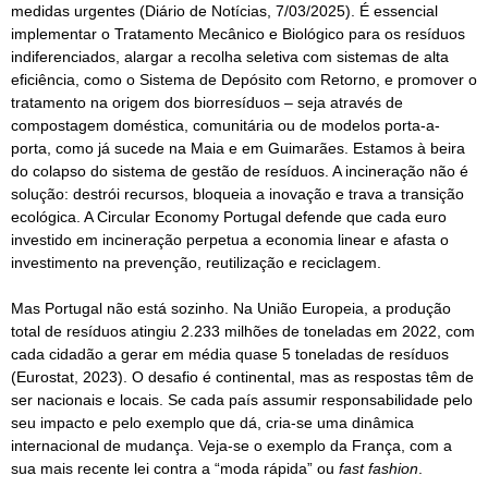
medidas urgentes (Diário de Notícias, 7/03/2025). É essencial
implementar o Tratamento Mecânico e Biológico para os resíduos
indiferenciados, alargar a recolha seletiva com sistemas de alta
eficiência, como o Sistema de Depósito com Retorno, e promover o
tratamento na origem dos biorresíduos – seja através de
compostagem doméstica, comunitária ou de modelos porta-a-
porta, como já sucede na Maia e em Guimarães. Estamos à beira
do colapso do sistema de gestão de resíduos. A incineração não é
solução: destrói recursos, bloqueia a inovação e trava a transição
ecológica. A Circular Economy Portugal defende que cada euro
investido em incineração perpetua a economia linear e afasta o
investimento na prevenção, reutilização e reciclagem.
Mas Portugal não está sozinho. Na União Europeia, a produção
total de resíduos atingiu 2.233 milhões de toneladas em 2022, com
cada cidadão a gerar em média quase 5 toneladas de resíduos
(Eurostat, 2023). O desafio é continental, mas as respostas têm de
ser nacionais e locais. Se cada país assumir responsabilidade pelo
seu impacto e pelo exemplo que dá, cria-se uma dinâmica
internacional de mudança. Veja-se o exemplo da França, com a
sua mais recente lei contra a “moda rápida” ou
fast fashion
.