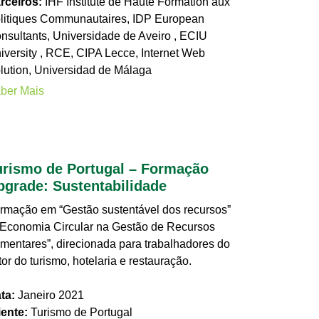
rceiros:
IHF Institute de Haute Formation aux
litiques Communautaires
,
IDP European
nsultants
,
Universidade de Aveiro
,
ECIU
iversity
,
RCE
,
CIPA Lecce
,
Internet Web
lution
,
Universidad de Málaga
ber Mais
urismo de Portugal – Formação
pgrade: Sustentabilidade
rmação em “Gestão sustentável dos recursos”
“Economia Circular na Gestão de Recursos
imentares”, direcionada para trabalhadores do
tor do turismo, hotelaria e restauração.
ta:
Janeiro 2021
iente:
Turismo de Portugal