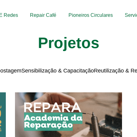
s E Redes
Repair Café
Pioneiros Circulares
Servi
Projetos
postagem
Sensibilização & Capacitação
Reutilização & R