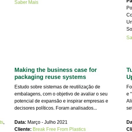
Pa
Saber Mais
Po
Co
Un
So
Sa
Making the business case for
T
packaging reuse systems
U
Estudo sobre sistemas de reutilização de
Fo
embalagens, com o objetivo de avaliar o seu
e 
potencial de expansão e inspirar empresas e
Al
decisores políticos. Foram analisados...
se
ts
,
Data:
Março - Julho 2021
Da
Cliente:
Break Free From Plastics
Cl