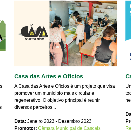
Casa das Artes e Ofícios
C
és
A Casa das Artes e Ofícios é um projeto que visa
Um
promover um município mais circular e
to
regenerativo. O objetivo principal é reunir
ne
s
diversos parceiros...
Da
Data:
Janeiro 2023 - Dezembro 2023
Pr
Promotor:
Câmara Municipal de Cascais
Re