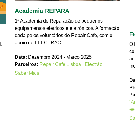
Academia REPARA
1ª Academia de Reparação de pequenos
equipamentos elétricos e eletrónicos. A formação
F
dada pelos voluntários do Repair Café, com o
apoio do ELECTRÃO.
,
O 
co
Data:
Dezembro 2024 - Março 2025
ar
Parceiros:
Repair Café Lisboa
,
Electrão
mo
Saber Mais
Da
Pr
Pa
´A
ee
Sa