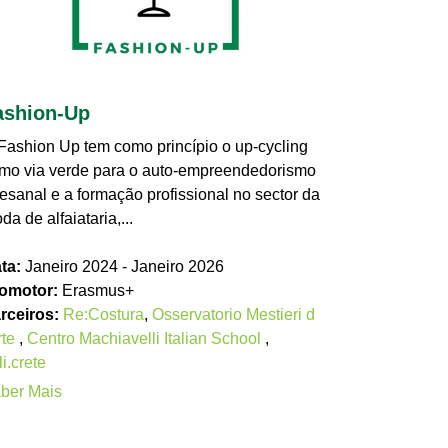
ashion-Up
Fashion Up tem como princípio o up-cycling
mo via verde para o auto-empreendedorismo
tesanal e a formação profissional no sector da
da de alfaiataria,...
ta:
Janeiro 2024 - Janeiro 2026
omotor:
Erasmus+
rceiros:
Re:Costura
,
Osservatorio Mestieri d
rte
,
Centro Machiavelli Italian School
,
li.crete
ber Mais