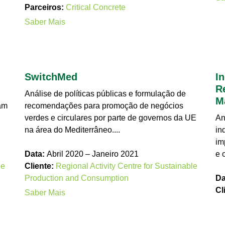
Parceiros:
Critical Concrete
Saber Mais
SwitchMed
I
R
Análise de políticas públicas e formulação de
M
am
recomendações para promoção de negócios
verdes e circulares por parte de governos da UE
An
na área do Mediterrâneo....
in
im
Data:
Abril 2020 – Janeiro 2021
e 
 e
Cliente:
Regional Activity Centre for Sustainable
Production and Consumption
Da
Cl
Saber Mais