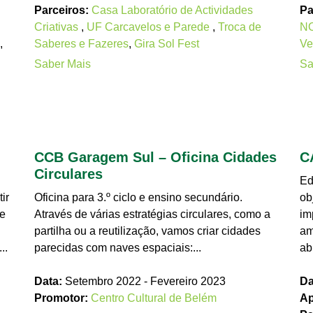
Parceiros:
Casa Laboratório de Actividades
Pa
Criativas
,
UF Carcavelos e Parede
,
Troca de
N
,
Saberes e Fazeres
,
Gira Sol Fest
Ve
Saber Mais
Sa
CCB Garagem Sul – Oficina Cidades
C
Circulares
Ed
ir
Oficina para 3.º ciclo e ensino secundário.
ob
 e
Através de várias estratégias circulares, como a
im
partilha ou a reutilização, vamos criar cidades
am
..
parecidas com naves espaciais:...
ab
Data:
Setembro 2022 - Fevereiro 2023
Da
Promotor:
Centro Cultural de Belém
Ap