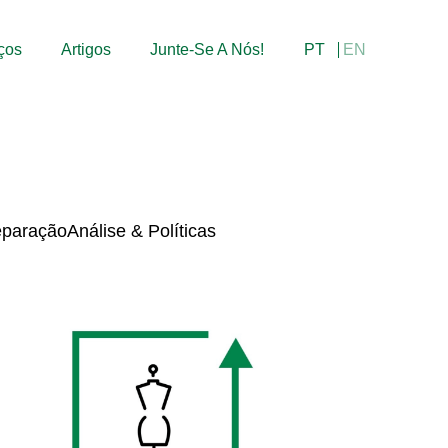
ços
Artigos
Junte-Se A Nós!
PT
EN
eparação
Análise & Políticas