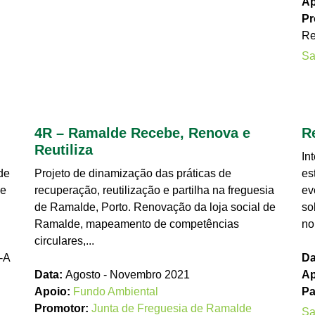
Ap
Pr
Re
Sa
4R – Ramalde Recebe, Renova e
R
Reutiliza
In
de
Projeto de dinamização das práticas de
es
 e
recuperação, reutilização e partilha na freguesia
ev
de Ramalde, Porto. Renovação da loja social de
so
Ramalde, mapeamento de competências
no
circulares,...
-A
Da
Data:
Agosto - Novembro 2021
Ap
Apoio:
Fundo Ambiental
Pa
Promotor:
Junta de Freguesia de Ramalde
Sa