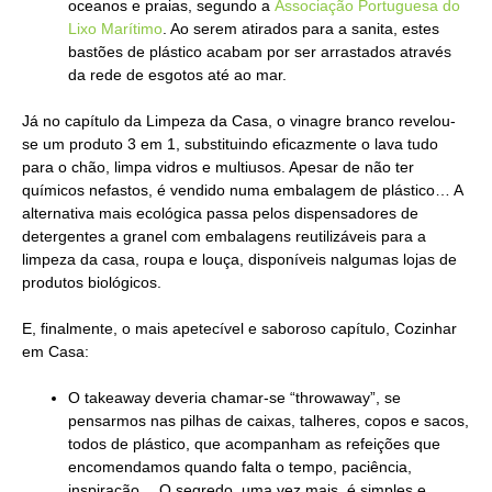
oceanos e praias, segundo a
Associação Portuguesa do
Lixo Marítimo
. Ao serem atirados para a sanita, estes
bastões de plástico acabam por ser arrastados através
da rede de esgotos até ao mar.
Já no capítulo da Limpeza da Casa, o vinagre branco revelou-
se um produto 3 em 1, substituindo eficazmente o lava tudo
para o chão, limpa vidros e multiusos. Apesar de não ter
químicos nefastos, é vendido numa embalagem de plástico… A
alternativa mais ecológica passa pelos dispensadores de
detergentes a granel com embalagens reutilizáveis para a
limpeza da casa, roupa e louça, disponíveis nalgumas lojas de
produtos biológicos.
E, finalmente, o mais apetecível e saboroso capítulo, Cozinhar
em Casa:
O takeaway deveria chamar-se “throwaway”, se
pensarmos nas pilhas de caixas, talheres, copos e sacos,
todos de plástico, que acompanham as refeições que
encomendamos quando falta o tempo, paciência,
inspiração… O segredo, uma vez mais, é simples e