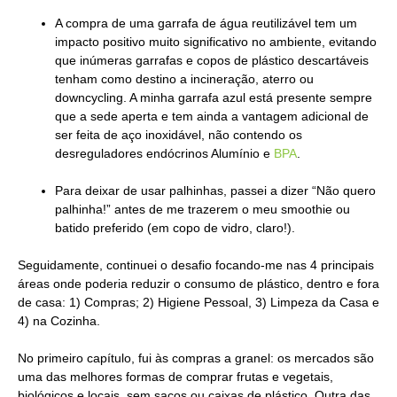
A compra de uma garrafa de água reutilizável tem um
impacto positivo muito significativo no ambiente, evitando
que inúmeras garrafas e copos de plástico descartáveis
tenham como destino a incineração, aterro ou
downcycling. A minha garrafa azul está presente sempre
que a sede aperta e tem ainda a vantagem adicional de
ser feita de aço inoxidável, não contendo os
desreguladores endócrinos Alumínio e
BPA
.
Para deixar de usar palhinhas, passei a dizer “Não quero
palhinha!” antes de me trazerem o meu smoothie ou
batido preferido (em copo de vidro, claro!).
Seguidamente, continuei o desafio focando-me nas 4 principais
áreas onde poderia reduzir o consumo de plástico, dentro e fora
de casa: 1) Compras; 2) Higiene Pessoal, 3) Limpeza da Casa e
4) na Cozinha.
No primeiro capítulo, fui às compras a granel: os mercados são
uma das melhores formas de comprar frutas e vegetais,
biológicos e locais, sem sacos ou caixas de plástico. Outra das