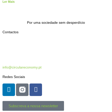
Ler Mais
Por uma sociedade sem desperdício
Contactos
Casa do Impacto
Tv. de São Pedro, 8
1200-432 Lisboa
info@circulareconomy.pt
Redes Sociais
Subscreva a nossa newsletter